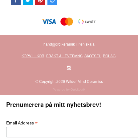
handgjord keramik i liten skala
KÖPVILLKOR
FRAKT & LEVERANS
SKÖTSEL
BOLAG
© Copyright 2026 Wilder Mind Ceramics
Powered by Quickbutik
Prenumerera på mitt nyhetsbrev!
*
Email Address