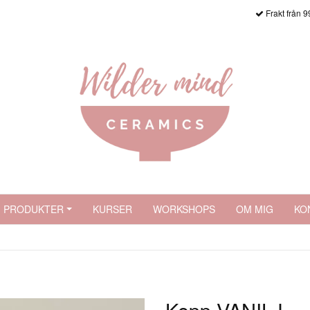
Frakt från 9
PRODUKTER
KURSER
WORKSHOPS
OM MIG
KO
Kopp VANILJ