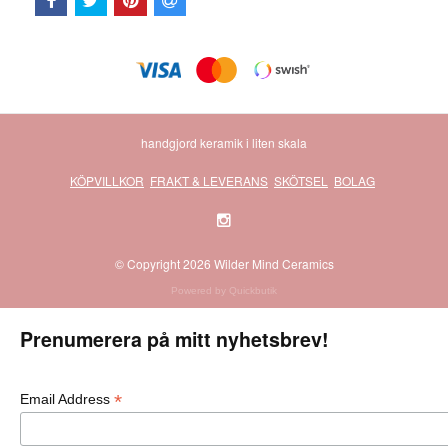
handgjord keramik i liten skala
KÖPVILLKOR
FRAKT & LEVERANS
SKÖTSEL
BOLAG
© Copyright 2026 Wilder Mind Ceramics
Powered by Quickbutik
Prenumerera på mitt nyhetsbrev!
*
Email Address