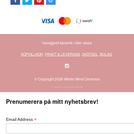
handgjord keramik i liten skala
KÖPVILLKOR
FRAKT & LEVERANS
SKÖTSEL
BOLAG
© Copyright 2026 Wilder Mind Ceramics
Powered by Quickbutik
Prenumerera på mitt nyhetsbrev!
*
Email Address