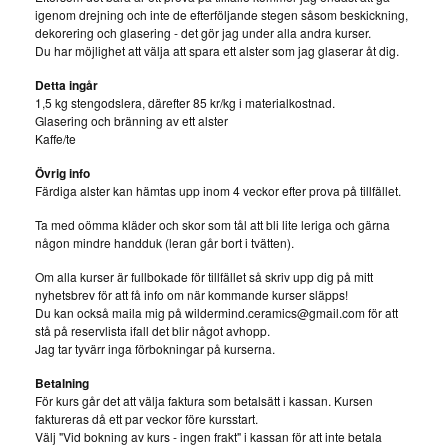
igenom drejning och inte de efterföljande stegen såsom beskickning,
dekorering och glasering - det gör jag under alla andra kurser.
Du har möjlighet att välja att spara ett alster som jag glaserar åt dig.
Detta ingår
1,5 kg stengodslera, därefter 85 kr/kg i materialkostnad.
Glasering och bränning av ett alster
Kaffe/te
Övrig info
Färdiga alster kan hämtas upp inom 4 veckor efter prova på tillfället.
Ta med oömma kläder och skor som tål att bli lite leriga och gärna
någon mindre handduk (leran går bort i tvätten).
Om alla kurser är fullbokade för tillfället så skriv upp dig på mitt
nyhetsbrev för att få info om när kommande kurser släpps!
Du kan också maila mig på
wildermind.ceramics@gmail.com
för att
stå på reservlista ifall det blir något avhopp.
Jag tar tyvärr inga förbokningar på kurserna.
Betalning
För kurs går det att välja faktura som betalsätt i kassan. Kursen
faktureras då ett par veckor före kursstart.
Välj "Vid bokning av kurs - ingen frakt" i kassan för att inte betala