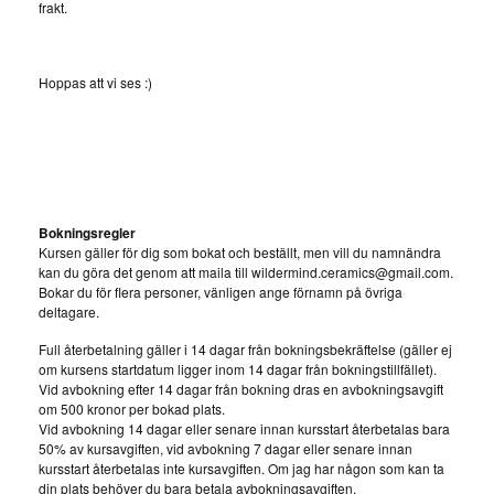
frakt.
Hoppas att vi ses :)
Bokningsregler
Kursen gäller för dig som bokat och beställt, men vill du namnändra
kan du göra det genom att maila till
wildermind.ceramics@gmail.com
.
Bokar du för flera personer, vänligen ange förnamn på övriga
deltagare.
Full återbetalning gäller i 14 dagar från bokningsbekräftelse (gäller ej
om kursens startdatum ligger inom 14 dagar från bokningstillfället).
Vid avbokning efter 14 dagar från bokning dras en avbokningsavgift
om 500 kronor per bokad plats.
Vid avbokning 14 dagar eller senare innan kursstart återbetalas bara
50% av kursavgiften, vid avbokning 7 dagar eller senare innan
kursstart återbetalas inte kursavgiften. Om jag har någon som kan ta
din plats behöver du bara betala avbokningsavgiften.