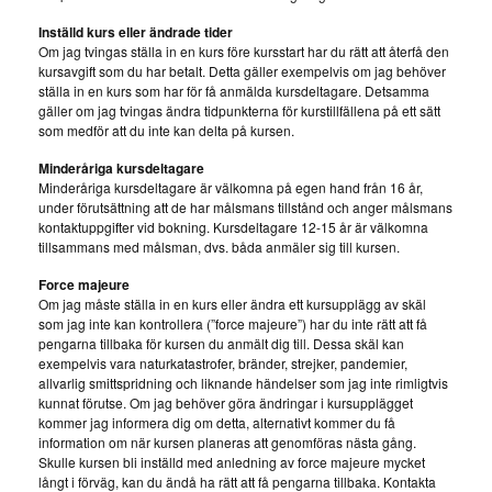
Inställd kurs eller ändrade tider
Om jag tvingas ställa in en kurs före kursstart har du rätt att återfå den
kursavgift som du har betalt. Detta gäller exempelvis om jag behöver
ställa in en kurs som har för få anmälda kursdeltagare. Detsamma
gäller om jag tvingas ändra tidpunkterna för kurstillfällena på ett sätt
som medför att du inte kan delta på kursen.
Minderåriga kursdeltagare
Minderåriga kursdeltagare är välkomna på egen hand från 16 år,
under förutsättning att de har målsmans tillstånd och anger målsmans
kontaktuppgifter vid bokning. Kursdeltagare 12-15 år är välkomna
tillsammans med målsman, dvs. båda anmäler sig till kursen.
Force majeure
Om jag måste ställa in en kurs eller ändra ett kursupplägg av skäl
som jag inte kan kontrollera (”force majeure”) har du inte rätt att få
pengarna tillbaka för kursen du anmält dig till. Dessa skäl kan
exempelvis vara naturkatastrofer, bränder, strejker, pandemier,
allvarlig smittspridning och liknande händelser som jag inte rimligtvis
kunnat förutse. Om jag behöver göra ändringar i kursupplägget
kommer jag informera dig om detta, alternativt kommer du få
information om när kursen planeras att genomföras nästa gång.
Skulle kursen bli inställd med anledning av force majeure mycket
långt i förväg, kan du ändå ha rätt att få pengarna tillbaka. Kontakta