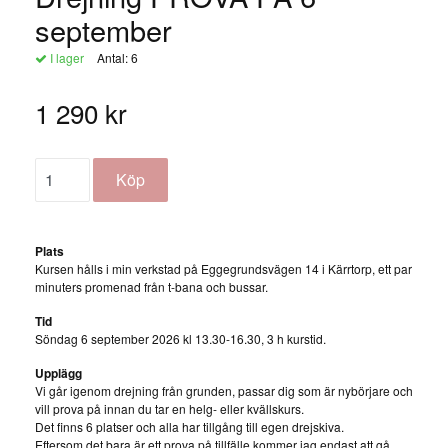
september
I lager
Antal:
6
1 290 kr
Plats
Kursen hålls i min verkstad på Eggegrundsvägen 14 i Kärrtorp, ett par
minuters promenad från t-bana och bussar.
Tid
Söndag 6 september 2026 kl 13.30-16.30, 3 h kurstid.
Upplägg
Vi går igenom drejning från grunden, passar dig som är nybörjare och
vill prova på innan du tar en helg- eller kvällskurs.
Det finns 6 platser och alla har tillgång till egen drejskiva.
Eftersom det bara är ett prova på tillfälle kommer jag endast att gå