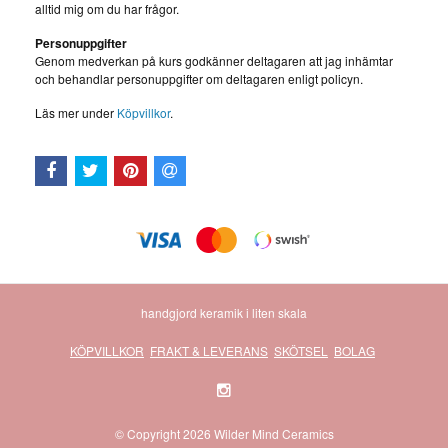
alltid mig om du har frågor.
Personuppgifter
Genom medverkan på kurs godkänner deltagaren att jag inhämtar
och behandlar personuppgifter om deltagaren enligt policyn.
Läs mer under
Köpvillkor
.
handgjord keramik i liten skala
KÖPVILLKOR
FRAKT & LEVERANS
SKÖTSEL
BOLAG
© Copyright 2026 Wilder Mind Ceramics