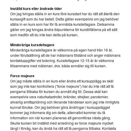
Inställd kurs eller ändrade tider
Om jag tvingas ställa in en kurs före kursstart har du rätt att återfå den
kursavgift som du har betalt. Detta gäller exempelvis om jag behöver
ställa in en kurs som har för få anmälda kursdeltagare. Detsamma
gäller om jag tvingas ändra tidpunkterna för kurstillfällena på ett sätt
som medför att du inte kan delta på kursen.
Minderåriga kursdeltagare
Minderåriga kursdeltagare är välkomna på egen hand från 16 år,
under förutsättning att de har målsmans tillstånd och anger målsmans
kontaktuppgifter vid bokning. Kursdeltagare 12-15 år är välkomna
tillsammans med målsman, dvs. båda anmäler sig till kursen.
Force majeure
Om jag måste ställa in en kurs eller ändra ett kursupplägg av skäl
som jag inte kan kontrollera (”force majeure”) har du inte rätt att få
pengarna tillbaka för kursen du anmält dig till. Dessa skäl kan
exempelvis vara naturkatastrofer, bränder, strejker, pandemier,
allvarlig smittspridning och liknande händelser som jag inte rimligtvis
kunnat förutse. Om jag behöver göra ändringar i kursupplägget
kommer jag informera dig om detta, alternativt kommer du få
information om när kursen planeras att genomföras nästa gång.
Skulle kursen bli inställd med anledning av force majeure mycket
långt i förväg, kan du ändå ha rätt att få pengarna tillbaka. Kontakta