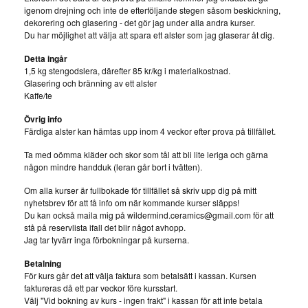
igenom drejning och inte de efterföljande stegen såsom beskickning,
dekorering och glasering - det gör jag under alla andra kurser.
Du har möjlighet att välja att spara ett alster som jag glaserar åt dig.
Detta ingår
1,5 kg stengodslera, därefter 85 kr/kg i materialkostnad.
Glasering och bränning av ett alster
Kaffe/te
Övrig info
Färdiga alster kan hämtas upp inom 4 veckor efter prova på tillfället.
Ta med oömma kläder och skor som tål att bli lite leriga och gärna
någon mindre handduk (leran går bort i tvätten).
Om alla kurser är fullbokade för tillfället så skriv upp dig på mitt
nyhetsbrev för att få info om när kommande kurser släpps!
Du kan också maila mig på
wildermind.ceramics@gmail.com
för att
stå på reservlista ifall det blir något avhopp.
Jag tar tyvärr inga förbokningar på kurserna.
Betalning
För kurs går det att välja faktura som betalsätt i kassan. Kursen
faktureras då ett par veckor före kursstart.
Välj "Vid bokning av kurs - ingen frakt" i kassan för att inte betala