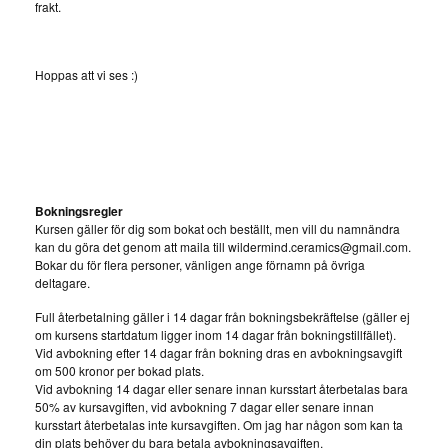
frakt.
Hoppas att vi ses :)
Bokningsregler
Kursen gäller för dig som bokat och beställt, men vill du namnändra
kan du göra det genom att maila till
wildermind.ceramics@gmail.com
.
Bokar du för flera personer, vänligen ange förnamn på övriga
deltagare.
Full återbetalning gäller i 14 dagar från bokningsbekräftelse (gäller ej
om kursens startdatum ligger inom 14 dagar från bokningstillfället).
Vid avbokning efter 14 dagar från bokning dras en avbokningsavgift
om 500 kronor per bokad plats.
Vid avbokning 14 dagar eller senare innan kursstart återbetalas bara
50% av kursavgiften, vid avbokning 7 dagar eller senare innan
kursstart återbetalas inte kursavgiften. Om jag har någon som kan ta
din plats behöver du bara betala avbokningsavgiften.