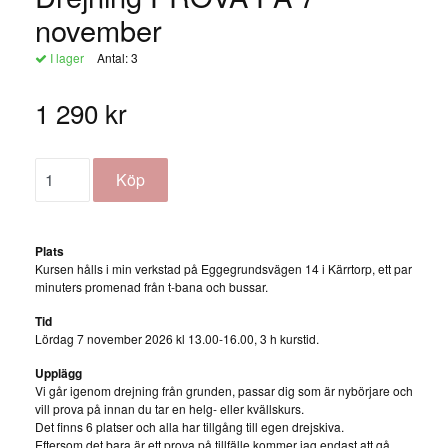
november
I lager
Antal:
3
1 290 kr
Plats
Kursen hålls i min verkstad på Eggegrundsvägen 14 i Kärrtorp, ett par
minuters promenad från t-bana och bussar.
Tid
Lördag 7 november 2026 kl 13.00-16.00, 3 h kurstid.
Upplägg
Vi går igenom drejning från grunden, passar dig som är nybörjare och
vill prova på innan du tar en helg- eller kvällskurs.
Det finns 6 platser och alla har tillgång till egen drejskiva.
Eftersom det bara är ett prova på tillfälle kommer jag endast att gå