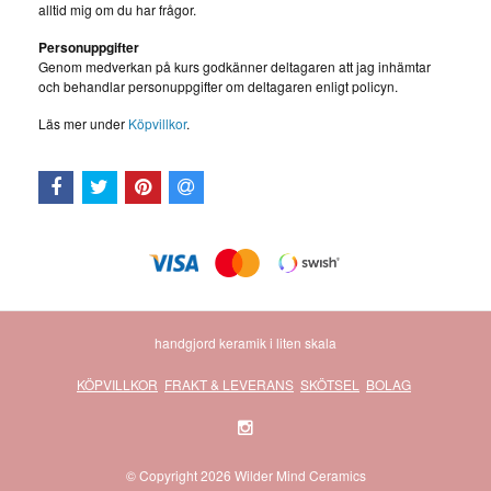
alltid mig om du har frågor.
Personuppgifter
Genom medverkan på kurs godkänner deltagaren att jag inhämtar
och behandlar personuppgifter om deltagaren enligt policyn.
Läs mer under
Köpvillkor
.
handgjord keramik i liten skala
KÖPVILLKOR
FRAKT & LEVERANS
SKÖTSEL
BOLAG
© Copyright 2026 Wilder Mind Ceramics