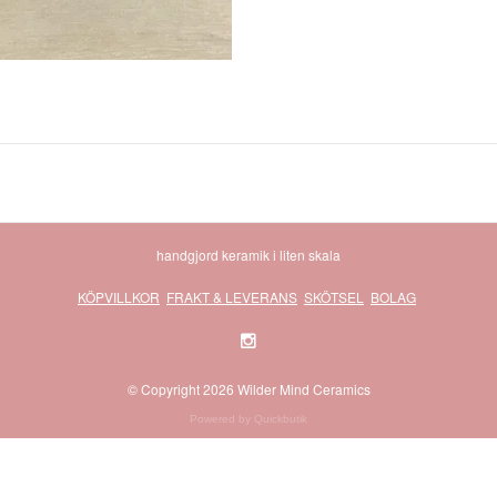
handgjord keramik i liten skala
KÖPVILLKOR
FRAKT & LEVERANS
SKÖTSEL
BOLAG
© Copyright 2026 Wilder Mind Ceramics
Powered by Quickbutik