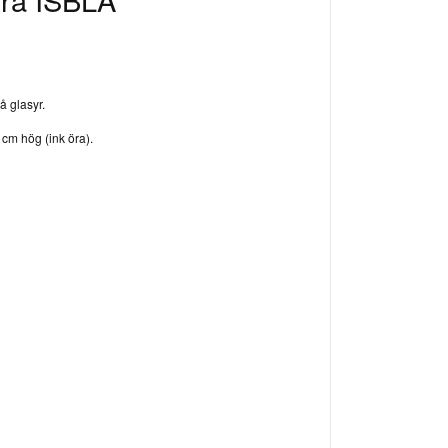
å glasyr.
 cm hög (ink öra).