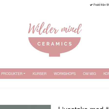
Frakt från 9
PRODUKTER
KURSER
WORKSHOPS
OM MIG
KO
Ljusstake med 