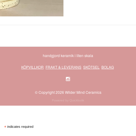
handgjord keramik i liten skala
KÖPVILLKOR
FRAKT & LEVERANS
SKÖTSEL
BOLAG
© Copyright 2026 Wilder Mind Ceramics
Powered by Quickbutik
*
indicates required