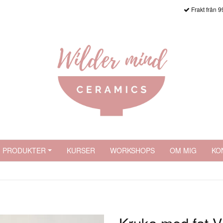
Frakt från 9
PRODUKTER
KURSER
WORKSHOPS
OM MIG
KO
Kruka med fat 