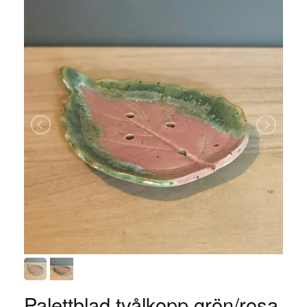
Palettblad tvålkopp grön/rosa