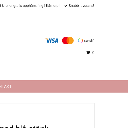
9 kr eller gratis upphämtning i Kärrtorp!
Snabb leverans!
0
NTAKT
med blå stänk