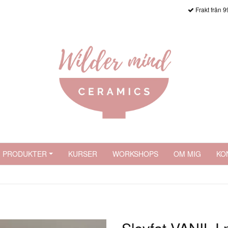
Frakt från 9
PRODUKTER
KURSER
WORKSHOPS
OM MIG
KO
Slevfat VANILJ 