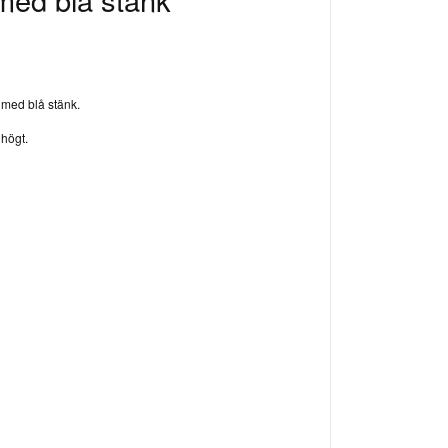
j med blå stänk.
 högt.