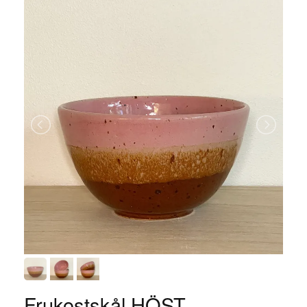
Frukostskål HÖST