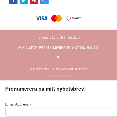
handgjord keramik i liten skala
KÖPVILLKOR
FRAKT & LEVERANS
SKÖTSEL
BOLAG
© Copyright 2026 Wilder Mind Ceramics
Powered by Quickbutik
Prenumerera på mitt nyhetsbrev!
*
Email Address