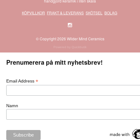
handgjord keramik i liten skala
KÖPVILLKOR
FRAKT & LEVERANS
SKÖTSEL
BOLAG
© Copyright 2026 Wilder Mind Ceramics
Powered by Quickbutik
Prenumerera på mitt nyhetsbrev!
*
Email Address
Namn