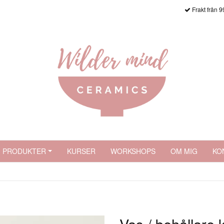
Frakt från 9
PRODUKTER
KURSER
WORKSHOPS
OM MIG
KO
Vas / behållar