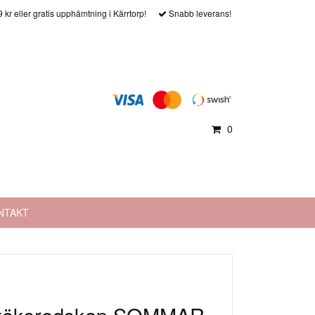
9 kr eller gratis upphämtning i Kärrtorp!
Snabb leverans!
0
NTAKT
e köksredskap SOMMAR