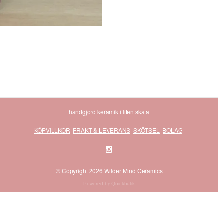
handgjord keramik i liten skala
KÖPVILLKOR
FRAKT & LEVERANS
SKÖTSEL
BOLAG
© Copyright 2026 Wilder Mind Ceramics
Powered by Quickbutik